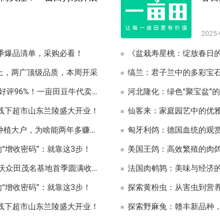
览
2025-
当季爆品清单，采购必看！
《盆栽寿星桃：绽放春日
以上，两广顶级品质，本周开采
缟兰：君子兰中的多彩宝
年卖土豆20000吨、覆盖117个市场、货主好评96%！一亩田豆牛代卖的2024
河北隆化：绿色“聚宝盆”
家线下超市山东兰陵盛大开业！
仙客来：家庭园艺中的优
1亩西红柿卖4万，每次现金结，河南扶沟种植大户，为啥能两年多赚辆车？
匈牙利鸽：德国血统的观
的“增收密码”：就靠这3步！
美国王鸽：高效繁殖的肉
亩产平均3000斤，商品率达98%，一亩田·沃众田茂名基地首季圆满收官
法国肉鹌鹑：美味与经济
的“增收密码”：就靠这3步！
探索黄粉虫：从害虫到营
家线下超市山东兰陵盛大开业！
探索野麻兔：赣丰新品种