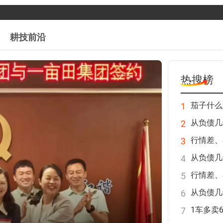
耕技前沿
热搜榜
1
2
3
4
5
6
7