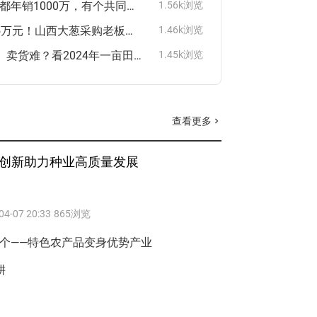
他们，全都年销1000万，有个共同的特点
1.56k浏览
1年多赚5万元！山西大葱采购老板：找对货源是关键！
1.46k浏览
行情差、卖货难？看2024年一亩田豆牛代卖“十大最牛货主”怎么卖货
1.45k浏览
查看更多
chevron_right
创新助力种业高质量发展
04-07 20:33
865浏览
余个——特色农产品变身优势产业
耕