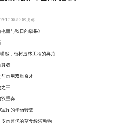
09-12 05:59
59浏览
的艳丽与秋日的硕果》
石
的崛起，植树造林工程的典范
雅舞者
赏与肉用双重奇才
鸽之王
的双重奏
养宝库的华丽转变
，皮肉兼优的草食经济动物