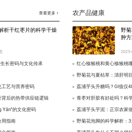
农产品健康
查看更多
chevron_right
解析干红枣片的科学干燥
野菊
肿方
览
2025-
的生长密码与文化传承
红心猕猴桃和黄心猕猴桃
统工艺与营养密码
应背后的热带供应链逻辑
g Yǎn”的文化密码
食用指南