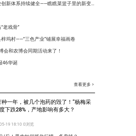
特色高品质品种兴起，种业创新体系持续健全——瞧瞧菜篮子里的新变化
“老戏骨”
梓坞村——“三色产业”铺展幸福画卷
·预博会和农博会同期活动来了！
报46华诞
查看更多
chevron_right
苦种一年，被几个泡药的毁了！”杨梅采
度下跌28%，产地影响有多大？
05-19 18:10
0浏览