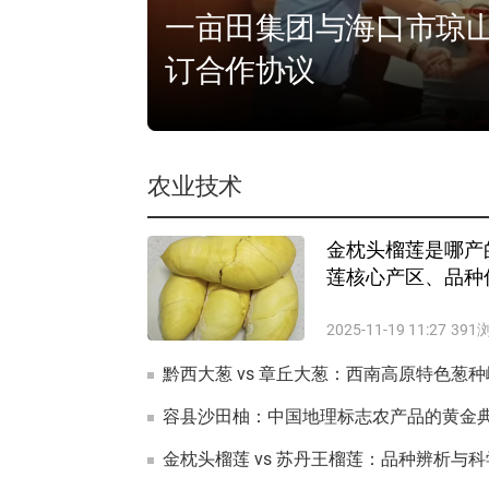
一亩田集团与海口市琼
订合作协议
农业技术
金枕头榴莲是哪产
莲核心产区、品种
2025-11-19 11:27
391