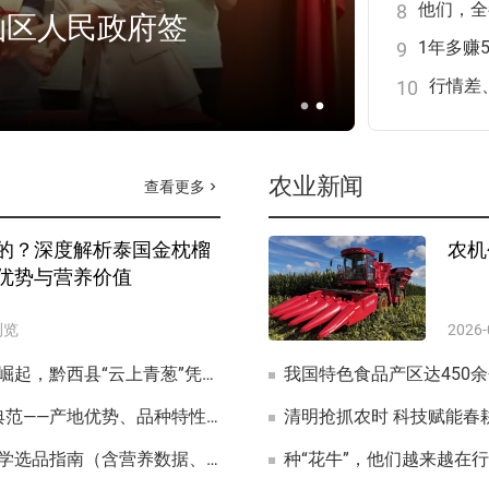
8
山区人民政府签
9
10
lens
lens
农业新闻
查看更多
chevron_right
的？深度解析泰国金枕榴
农机
优势与营养价值
浏览
2026-
黔西大葱 vs 章丘大葱：西南高原特色葱种崛起，黔西县“云上青葱”凭硬核品质破圈突围
我国特色食品产区达450
容县沙田柚：中国地理标志农产品的黄金典范——产地优势、品种特性与营养科学解析
清明抢抓农时 科技赋能春
金枕头榴莲 vs 苏丹王榴莲：品种辨析与科学选品指南（含营养数据、感官评价与市场实证）
种“花牛”，他们越来越在行