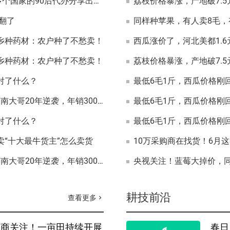
日发4车砂糖橘，年销超2000万，货卖10多个国家的90后代办分享出口“生意经”
荔枝价格暴涨，产地破7.
赚翻了
同样种苹果，有人卖8毛，
回乡种药材：农户种了不愁卖！
西瓜涨价了，河北美都1.
回乡种药材：农户种了不愁卖！
荔枝价格暴涨，产地破7.
对了什么？
最低6毛1斤，西瓜价格刚
曾是街头菜贩，如今“掌舵”百万亩基地，河南大哥20年逆袭，年销3000万斤胡萝卜！
最低6毛1斤，西瓜价格刚
对了什么？
最低6毛1斤，西瓜价格刚
卖“十大最牛货主”怎么卖货
10万采购商在找货！6月
曾是街头菜贩，如今“掌舵”百万亩基地，河南大哥20年逆袭，年销3000万斤胡萝卜！
耕技前沿
查看更多
chevron_right
采购商关注！一亩田持续开展
春日