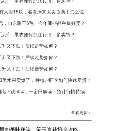
5元/斤！果农如何抓住行情，多卖钱？
有人卖15块，看看沃来采卖货助手怎么说
6元，山东甜王6毛，今年哪些品种最好卖？
5元/斤！果农如何抓住行情，多卖钱？
回升又下跌！后续走势如何？
回升又下跌！后续走势如何？
回升又下跌！后续走势如何？
这3类水果卖爆了，种植户旺季如何快速卖货？
央视关注！蓝莓大掉价，同比下跌50%，一亩田解读：预计行情持续低位运行
查看更多
chevron_right
里的美味秘诀：笋玉米栽培全攻略