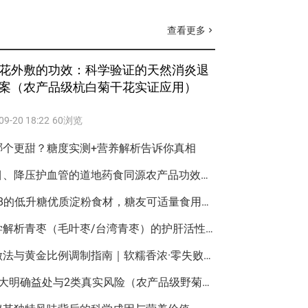
查看更多
chevron_right
花外敷的功效：科学验证的天然消炎退
案（农产品级杭白菊干花实证应用）
09-20 18:22
60浏览
哪个更甜？糖度实测+营养解析告诉你真相
野菊花与夏枯草：清肝明目、降压护血管的道地药食同源农产品功效解析
荔浦芋头升糖吗？GI值仅48的低升糖优质淀粉食材，糖友可适量食用的科学指南
青枣对肝脏有好处吗？科学解析青枣（毛叶枣/台湾青枣）的护肝活性成分与实证依据
荔浦芋头芋泥：正宗农家做法与黄金比例调制指南｜软糯香浓·零失败教程
野菊花泡脚的科学解析：3大明确益处与2类真实风险（农产品级野菊花实证指南）