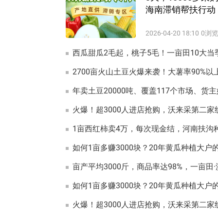
海南滞销帮扶行动
2026-04-20 18:10
0浏
西瓜甜瓜2毛起，桃子5毛！一亩田10大
2700亩火山土豆火爆来袭！大薯率90%
火爆！超3000人进店抢购，沃来采第二
如何1亩多赚3000块？20年黄瓜种植大户
如何1亩多赚3000块？20年黄瓜种植大户
火爆！超3000人进店抢购，沃来采第二