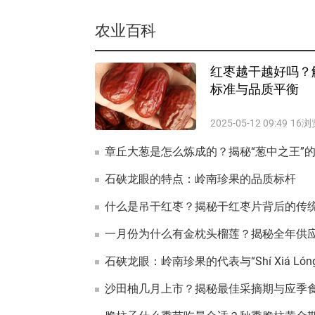
农业百科
红枣越干越好吗？
标准与品质平衡
2025-05-12 09:49
16浏
章丘大葱是怎么炼成的？揭秘“葱中之王”
石硖龙眼的特点：岭南珍果的品质标杆
什么是吊干红枣？揭秘干红枣片背后的传
一月份为什么有金枕头榴莲？揭秘全年供
石硖龙眼：岭南珍果的代表与“Shí Xiá Lón
沙田柚几月上市？揭秘最佳采摘期与应季