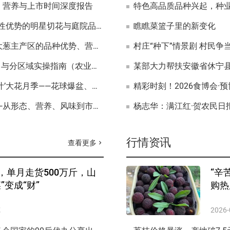
、营养与上市时间深度报告
‘香颂’浓香大花月季：兼具高香、大花与抗性优势的明星切花与庭院品种深度解析
瞧瞧菜篮子里的新变化
章丘大葱与饶阳大葱双核驱动：中国优质大葱主产区的品种优势、营养解析与上市时序全景图
村庄“种下”情景剧 村民争当
黄桃套袋什么时候开始的？——科学 timing 与分区域实操指南（农业部推荐技术）
某部大力帮扶安徽省休宁县
棒棒糖月季哪个品种花量最多好看？‘朱丽叶’大花月季——花球爆盆、香气馥郁的园艺顶流品种
精彩时刻！2026食博会
金枕 vs 金腰：金枕头榴莲核心品种辨析——从形态、营养、风味到市场的真实数据对比
杨志华：满江红·贺农民日
行情资讯
查看更多
chevron_right
，单月走货500万斤，山
“辛
”变成“财”
购热
览
2026-