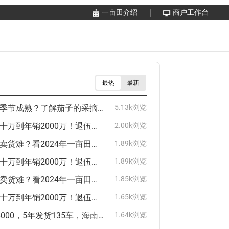
一亩田介绍
商户工作台
最热
最新
茄子什么季节成熟？了解茄子的采摘时间和生长周期
5.13k浏览
从负债几十万到年销2000万！退伍老兵回乡种药材：农户种了不愁卖！
2.00k浏览
行情差、卖货难？看2024年一亩田豆牛代卖“十大最牛货主”怎么卖货
1.89k浏览
从负债几十万到年销2000万！退伍老兵回乡种药材：农户种了不愁卖！
1.89k浏览
行情差、卖货难？看2024年一亩田豆牛代卖“十大最牛货主”怎么卖货
1.85k浏览
从负债几十万到年销2000万！退伍老兵回乡种药材：农户种了不愁卖！
1.65k浏览
1车多卖6000，5年发货135车，海南乐东县芒果廖老板的卖货秘诀是什么？
1.64k浏览