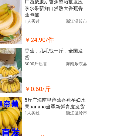
广西威廉斯香蕉整箱批发应
季水果新鲜自然熟大香蕉香
蕉包邮
1人买过
浙江温岭市
￥
24.90
/件
香蕉，几毛钱一斤，全国发
货
3000斤起售
海南乐东县
￥
0.60
/斤
5斤广海南皇帝蕉香蕉孕妇水
果banana当季新鲜青皮发货
1人买过
浙江温岭市