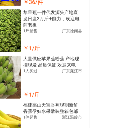
￥
36
/件
苹果蕉一件代发源头产地直
发日发2万斤➕能力，欢迎电
商老板
1斤起售
广东徐闻县
￥
1
/斤
大量供应苹果蕉粉蕉 产地现
摘现发 品质保证 欢迎来电
1人买过
广东廉江市
￥
1
/斤
福建高山天宝香蕉现割新鲜
香蕉孕妇水果散装整箱包邮
1件起售
浙江温岭市