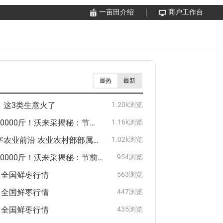
一亩田介绍
商户工作台
最热
最新
，这3类生意火了
1.20k浏览
日供货20000斤！沃来采揭秘：节前这3种水果卖爆了
1.16k浏览
体验数字农业前沿 农业农村部部属单位百位处长走进一亩田
1.02k浏览
日供货20000斤！沃来采揭秘：节前这3种水果卖爆了
954浏览
日全国鲜枣行情
563浏览
日全国鲜枣行情
447浏览
日全国鲜枣行情
435浏览