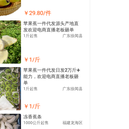
￥
29.80
/件
苹果蕉一件代发源头产地直
发欢迎电商直播老板砸单
1斤起售
广东徐闻县
￥
1
/斤
苹果蕉一件代发日发2万斤➕
能力，欢迎电商直播老板砸
单
1斤起售
广东徐闻县
￥
1
/斤
冻香蕉条
1000公斤起售
福建龙海区