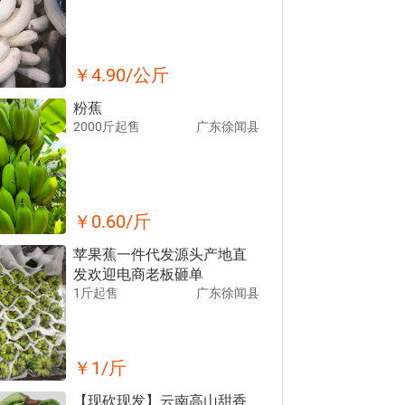
￥
4.90
/公斤
粉蕉
2000斤起售
广东徐闻县
￥
0.60
/斤
苹果蕉一件代发源头产地直
发欢迎电商老板砸单
1斤起售
广东徐闻县
￥
1
/斤
【现砍现发】云南高山甜香