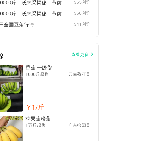
日供货20000斤！沃来采揭秘：节前这3种水果卖爆了
355浏览
日供货20000斤！沃来采揭秘：节前这3种水果卖爆了
350浏览
5日全国豆角行情
341浏览
源
查看更多
香蕉 一级货
1000斤起售
云南盈江县
￥
1
/斤
苹果蕉粉蕉
1万斤起售
广东徐闻县