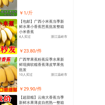
￥
1
/斤
【包邮】广西小米蕉当季新
鲜水果小香蕉芭蕉批发整箱
小米香蕉
4人买过
浙江温岭市
￥
23.80
/件
广西苹果蕉粉蕉应季水果新
鲜现摘软糯香蕉薄皮苹果焦
批发
10人买过
浙江温岭市
￥
29.90
/件
【超甜糯】云南大香蕉当季
新鲜水果薄皮自然熟一整箱