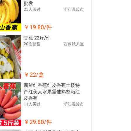
批发
25人买过
浙江温岭市
￥
19.80
/件
香蕉 22斤/件
20盒起售
西藏城关区
￥
22
/盒
新鲜红香蕉红皮香蕉土楼特
产红美人水果需催熟整箱红
皮香蕉
11人买过
浙江温岭市
￥
29.80
/件