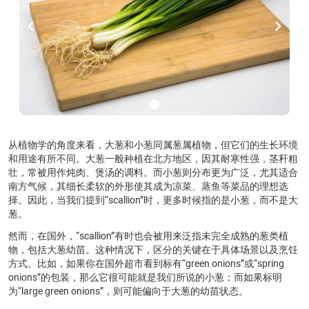
chevron_left
chevron_right
lens
从植物学的角度来看，大葱和小葱同属葱属植物，但它们的生长环境
和用途有所不同。大葱一般种植在北方地区，因其耐寒性强，茎秆粗
壮，常被用作炖肉、煲汤的调料。而小葱则分布更为广泛，尤其适合
南方气候，其细长柔软的外形使其成为凉菜、蒸鱼等菜品的理想选
择。因此，当我们提到“scallion”时，更多时候指的是小葱，而不是大
葱。
然而，在国外，“scallion”有时也会被用来泛指未完全成熟的葱类植
物，包括大葱幼苗。这种情况下，区分的关键在于具体场景以及烹饪
方式。比如，如果你在国外超市看到标有“green onions”或“spring
onions”的包装，那么它很可能就是我们所说的小葱；而如果标明
为“large green onions”，则可能偏向于大葱的幼苗状态。