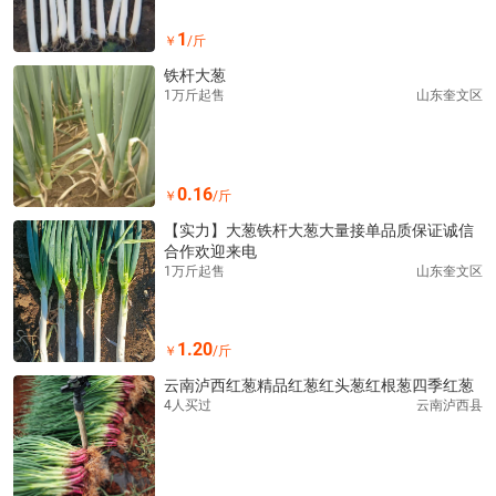
1
￥
/斤
铁杆大葱
1万斤起售
山东奎文区
0.16
￥
/斤
【实力】大葱铁杆大葱大量接单品质保证诚信
合作欢迎来电
1万斤起售
山东奎文区
1.20
￥
/斤
云南泸西红葱精品红葱红头葱红根葱四季红葱
4人买过
云南泸西县