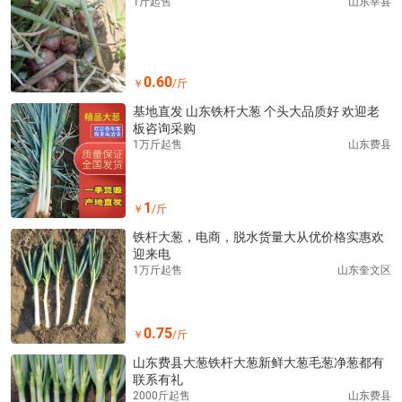
1斤起售
山东莘县
0.60
￥
/斤
基地直发 山东铁杆大葱 个头大品质好 欢迎老
板咨询采购
1万斤起售
山东费县
1
￥
/斤
铁杆大葱，电商，脱水货量大从优价格实惠欢
迎来电
1万斤起售
山东奎文区
0.75
￥
/斤
山东费县大葱铁杆大葱新鲜大葱毛葱净葱都有
联系有礼
2000斤起售
山东费县