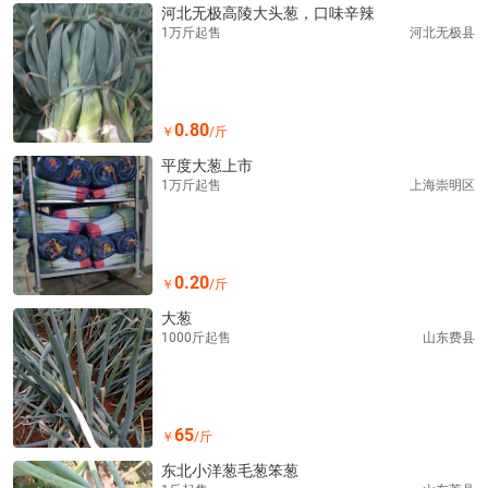
河北无极高陵大头葱，口味辛辣
1万斤起售
河北无极县
0.80
￥
/斤
平度大葱上市
1万斤起售
上海崇明区
0.20
￥
/斤
大葱
1000斤起售
山东费县
65
￥
/斤
东北小洋葱毛葱笨葱