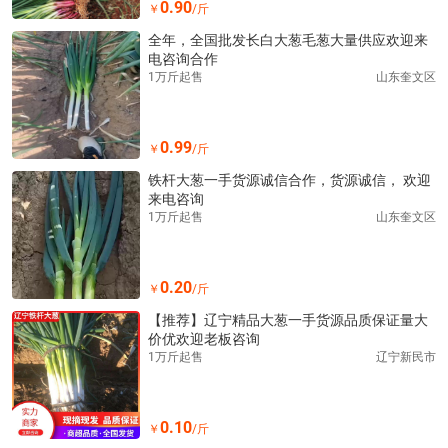
0.90
￥
/斤
全年，全国批发长白大葱毛葱大量供应欢迎来
电咨询合作
1万斤起售
山东奎文区
0.99
￥
/斤
铁杆大葱一手货源诚信合作，货源诚信， 欢迎
来电咨询
1万斤起售
山东奎文区
0.20
￥
/斤
【推荐】辽宁精品大葱一手货源品质保证量大
价优欢迎老板咨询
1万斤起售
辽宁新民市
0.10
￥
/斤