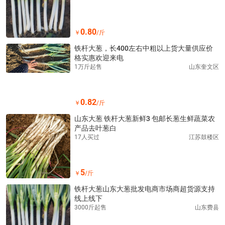
0.80
￥
/斤
铁杆大葱，长400左右中粗以上货大量供应价
格实惠欢迎来电
1万斤起售
山东奎文区
0.82
￥
/斤
山东大葱 铁杆大葱新鲜3 包邮长葱生鲜蔬菜农
产品去叶葱白
17人买过
江苏鼓楼区
5
￥
/斤
铁杆大葱山东大葱批发电商市场商超货源支持
线上线下
3000斤起售
山东费县