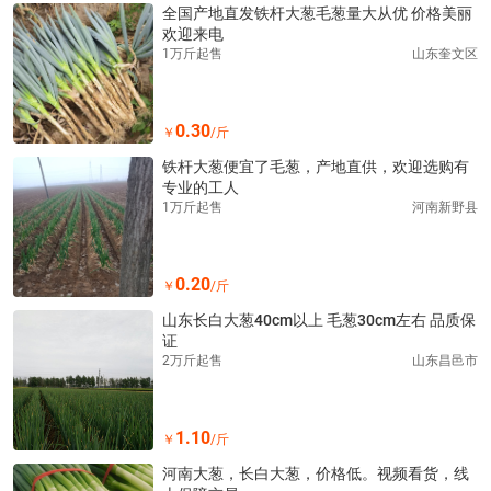
全国产地直发铁杆大葱毛葱量大从优 价格美丽
欢迎来电
1万斤起售
山东奎文区
0.30
￥
/斤
铁杆大葱便宜了毛葱，产地直供，欢迎选购有
专业的工人
1万斤起售
河南新野县
0.20
￥
/斤
山东长白大葱40cm以上 毛葱30cm左右 品质保
证
2万斤起售
山东昌邑市
1.10
￥
/斤
河南大葱，长白大葱，价格低。视频看货，线