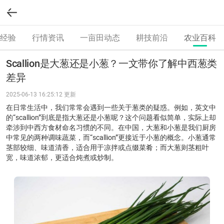
经验
行情资讯
一亩田动态
耕技前沿
农业百科
Scallion是大葱还是小葱？一文带你了解中西葱类
差异
2025-06-13 16:25:12 更新
在日常生活中，我们常常会遇到一些关于葱类的疑惑。例如，英文中
的“scallion”到底是指大葱还是小葱呢？这个问题看似简单，实际上却
牵涉到中西方食材命名习惯的不同。在中国，大葱和小葱是我们厨房
中常见的两种调味蔬菜，而“scallion”更接近于小葱的概念。小葱通常
茎部较细、味道清香，适合用于凉拌或点缀菜肴；而大葱则茎粗叶
宽，味道浓郁，更适合炖煮或炒制。