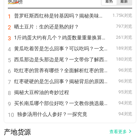
热搜榜
最热
最新
普罗旺斯西红柿是转基因吗？揭秘美味背后的真相！
1.75k浏览
1
晒土豆片：生的还是熟的好？
797浏览
2
1斤鸡蛋大约有几个？鸡蛋数量重量换算详解
261浏览
3
黄瓜吃着苦是怎么回事？可以吃吗？一文告诉你真相
189浏览
4
西瓜那边是头那边是尾？一文带你了解西瓜的奇妙世界
180浏览
5
吃红枣的营养有哪些？全面解析红枣的营养价值
96浏览
6
红枣硬硬的是怎么回事？揭秘背后的原因与解决方法
96浏览
7
揭秘大豆榨油的奇妙过程
95浏览
8
买长南瓜哪个部位好吃？一文教你挑选最美味的南瓜部位
94浏览
9
独参汤用什么人参好？一探究竟
94浏览
10
产地货源
查看更多